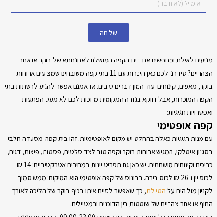
שליחה
מגיעים לאילת ומחפשים את בית הקפה המושלם לאתנחתא של בוקר או אחר
הצהריים? סידרנו לכם כאן היכרות עם 11 בתי קפה משובחים שמציעים ארוחות
בוקר, מאפים, קינוחים ועוד המון דברים טובים. אז אמנם אפשר להגיע לרשתות בתי
הקפה המוכרות, אבל דווקא בגזרה המקומית מחכות לכם לא מעט הפתעות
ואפשרויות חגיגיות:
קפה אופטימי
עם מנות חגיגיות כאלה בהחלט יש מקום לאופטימיות. זהו בית קפה-מסעדה חלבי
בסגנון איטלקי, המגיש ארוחות בוקר וקפה טוב לצד סלטים, פסטות, פיצות, דגים,
כריכים וקינוחים מושחתים. יש כאן גם תפריט יינות במחירים אטרקטיביים: 14 ₪
לכוס יין ו-26 ₪ לכוס בירה. הבונוס של קפה אופטימי הוא המיקום: ממש סמוך
לקניון מול הים על
הטיילת
, כך שאפשר לסיים איתו בכיף בוקר של הליכה לאורך
החוף או אחר צהריים של שוטטות בין הדוכנים והמטיילים.
בית הקפה פתוח בכל ימות השבוע, בין השעות 09:00-23:00. הכתובת: פנינת