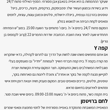
שעיקר ההתמחות בו היא אפייה בטאבון אבן מסורתי. הסניף האילתי פתוח 24/7
וידוע בשירות ובמגוון העשיר שלו: סמבוסקים, בורקסים, פיצות, כריכים, בייגל
טוסטים בהרכבה עצמית, בייגלה ירושלמי, סלטים וכמובן עוגות, עוגיות, לחמים
ומאפים לקחת הביתה או לנשנוש במלון.
המקום פתוח 24/7 בימים א'-ה'. ביום ו' פתוחים עד השעה 15:00. במוצ"ש הפתיחה
תתחדש שעה לאחר צאת השבת. הכתובת: שדרות התמרים 22 (קרוב לקמפוס בן
גוריון).
קפה
Y
אם אתם מחפשים משהו שונה לחוות ועל הדרך גם לתרום לקהילה, כדאי שתקראו
מה קורה בקפה Y: בית קפה חברתי השייך לעמותת "יחדיו" ובו מועסקים בעלי
מוגבלויות המשתלבים בשוק התעסוקה. חצר המקום עתירת הקשתות יוצרת
לוקיישן מנצח לקפה של בוקר או אחרה"צ ותוכלו ליהנות גם מארוחות בוקר,
טוסטים, סלטים, כריכים ומאפים טובים. המקום מעניק חוויה יוצאת דופן ויחס אישי
ומתאים לאירועים בתיאום מראש.
בית הקפה כשר, פתוח בימים א'-ה' בשעות 09:00-15:00. בימים שישי ושבת סגור.
לחם ברויטמן
המאפייה המשובחת מתמקדת באפייה מסורתית של לחמי מחמצת ומאפי שמרים