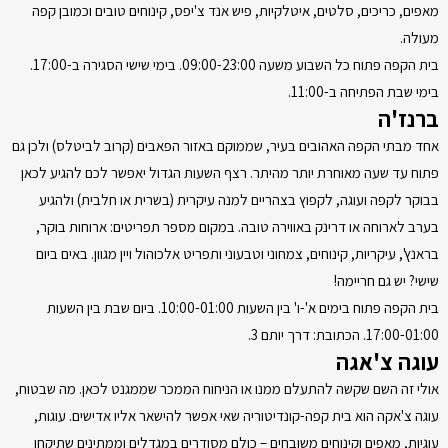
מאפים, כריכים, סלטים, איטלקיות, פיש אנד צ'יפס, קינוחים טובים וכמובן קפה
מעולה.
בית הקפה פתוח כל השבוע משעה 09:00-23:00. בימי שישי הסגירה ב-17:00.
בימי שבת הפתיחה ב-11:00.
ברנז'ה
אחד מבתי הקפה האהובים בעיר, שממוקם באזור הפאבים (קרוב לביטלס) ולכן גם
פתוח עד שעה מאוחרת יותר מהיתר. רצף השעות הגדול יאפשר לכם להגיע לכאן
בבוקר לקפה ועוגה, לקפוץ בצהריים למנה עיקרית (בשרית או חלבית) ולהגיע
בערב לארוחה או דרינק באווירה טובה. במקום מספר תפריטים: ארוחות בוקר,
בראנץ', עיקריות, קינוחים, צמחוני וטבעוני ותפריט אלכוהול ויין מגוון. באים ביום
שישי? יש גם חריימה!
בית הקפה פתוח בימים א'-ו' בין השעות 10:00-01:00. ביום שבת בין השעות
17:00-01:00. הכתובת: דרך יותם 3.
עוגה צ'אגה
אולי זה השם שקשה להתעלם ממנו או הניחוח הממכר שממגנט לכאן. מה שבטוח,
עוגה צ'אקה הוא בית קפה-קונדיטוריה שאי אפשר להישאר אליו אדישים. עוגות,
עוגיות, מאפים וקינוחים משובחים – כולם מסודרים במגדלים וממתינים שתיקחו