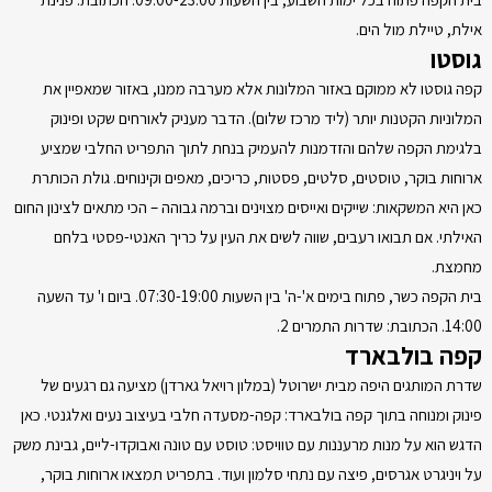
אילת, טיילת מול הים.
גוסטו
קפה גוסטו לא ממוקם באזור המלונות אלא מערבה ממנו, באזור שמאפיין את
המלוניות הקטנות יותר (ליד מרכז שלום). הדבר מעניק לאורחים שקט ופינוק
בלגימת הקפה שלהם והזדמנות להעמיק בנחת לתוך התפריט החלבי שמציע
ארוחות בוקר, טוסטים, סלטים, פסטות, כריכים, מאפים וקינוחים. גולת הכותרת
כאן היא המשקאות: שייקים ואייסים מצוינים וברמה גבוהה – הכי מתאים לצינון החום
האילתי. אם תבואו רעבים, שווה לשים את העין על כריך האנטי-פסטי בלחם
מחמצת.
בית הקפה כשר, פתוח בימים א'-ה' בין השעות 07:30-19:00. ביום ו' עד השעה
14:00. הכתובת: שדרות התמרים 2.
קפה בולבארד
שדרת המותגים היפה מבית ישרוטל (במלון רויאל גארדן) מציעה גם רגעים של
פינוק ומנוחה בתוך קפה בולבארד: קפה-מסעדה חלבי בעיצוב נעים ואלגנטי. כאן
הדגש הוא על מנות מרעננות עם טוויסט: טוסט עם טונה ואבוקדו-ליים, גבינת משק
על ויניגרט אגרסים, פיצה עם נתחי סלמון ועוד. בתפריט תמצאו ארוחות בוקר,