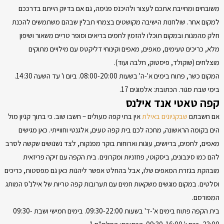
משובחים ומחייבת אתכם לעצור ולהיכנס פנימה, גם אם בדיוק הייתם בדרככם
למקום אחר. שולחנות הישיבה מקושטים בצמחי תבלין שבהם משתמשים להכנת
חלק מהמנות ובמקום תוכלו להזמין לחמים בריאים וסופר טריים משאור ושיפון
מלא, כריכים טעימים, מאפים, מאפים וקינוחי דליקטס עם מילויים מתוקים
מוצלחים (שוקולד, פיסטוק, חלבה ועוד).
המקום כשר, פתוח בימים א'-ה' בשעות 08:00-20:00. ביום ו' עד השעה 14:30.
בימי שבת סגור. הכתובת: אלמוגים 17.
קפה טאטי אנד אילנס
אם חשבתם
שבקניונים באילת
אין בתי קפה מעולים – חשבו שוב. כי בתוך קניון מול
הים בקומה הראשונה, מחכה לכם בית קפה טעים, אלגנטי וחווייתי. כאן מגישים
מאפים, לחמים, בריושים, עוגות וארוחות בוקר מפנקות, לצד נשנושים שקשה לסרב
להם כמו סינבונים, ביסקוטי, פחזניות ומקרונים. בית הקפה עם זיקה פריזאית
מובהקת בגזרת המאפים שלו, אבל בהחלט אפשר ליהנות כאן גם מפסטות, כריכים
וסלטים. במקום מוגשים משקאות חמים עם תערובות קפה טריות של אילנ'ס המותג
המפורסם.
בית הקפה פתוח בימים א'-ד' בשעות 09:30-22:00. בימים חמישי ושבת 09:30-