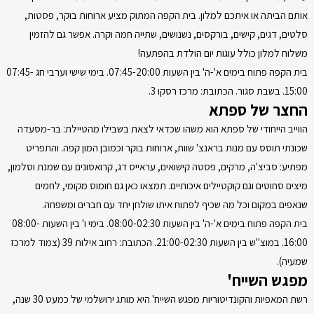
אותם הביתה או איתכם למלון. בית הקפה המתוק מציע ארוחות בוקר, פסטות,
סלטים, דגים, קישים, בורקסים, נשנושים, שתייה חמה וקרה. אפשר גם להזמין
משלוח למלון כולל עוגות יום הולדת בהפתעה!
בית הקפה פתוח בימים א'-ה' בין השעות 07:45-20:00. בימי שישי וערבי חג 07:45-
15:00. בשבת סגור. הכתובת: מרכז רסקו 3.
החצר של ספתא
הווייב הייחודי של ספתא הוא משהו שכדאי לצאת בשבילו מהטיילת: בר-מסעדה
שכונתי תוסס עם מנות בראנצ' שוות, ארוחות בוקר וכמובן המון קפה. והתפריט
מפתיע: סביצ'ה, מרקים, פסטה קישואים, עראייס דג, קרואסונים עם שמנת וסלמון,
מיצים סחוטים וגם קוקטיילים איכותיים. תמצאו כאן גם חומוס מקומי, לחמים
שנאפים במקום וכל מה שכיף לפתוח איתו שולחן יחד עם חברים ומשפחה.
בית הקפה פתוח בימים א'-ה' בין השעות 08:00-02:30. בימי ו' בין השעות 08:00-
16:00. במוצ"ש בין השעות 21:00-02:30. הכתובת: רחוב אילות 39 (צמוד למרכז
שמעיה).
מפגש השייח'
רשת המאפיות והקונדיטוריות מפגש השייח' היא מותג ירושלמי של כמעט 30 שנה,