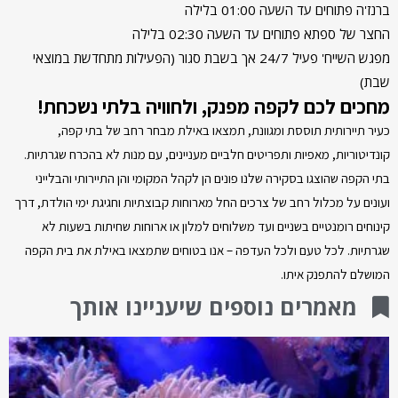
ברנז'ה פתוחים עד השעה 01:00 בלילה
החצר של ספתא פתוחים עד השעה 02:30 בלילה
מפגש השייח' פעיל 24/7 אך בשבת סגור (הפעילות מתחדשת במוצאי
שבת)
מחכים לכם לקפה מפנק, ולחוויה בלתי נשכחת!
כעיר תיירותית תוססת ומגוונת, תמצאו באילת מבחר רחב של בתי קפה,
קונדיטוריות, מאפיות ותפריטים חלביים מעניינים, עם מנות לא בהכרח שגרתיות.
בתי הקפה שהוצגו בסקירה שלנו פונים הן לקהל המקומי והן התיירותי והבלייני
ועונים על מכלול רחב של צרכים החל מארוחות קבוצתיות וחגיגת ימי הולדת, דרך
קינוחים רומנטיים בשניים ועד משלוחים למלון או ארוחות שחיתות בשעות לא
שגרתיות. לכל טעם ולכל העדפה – אנו בטוחים שתמצאו באילת את בית הקפה
המושלם להתפנק איתו.
מאמרים נוספים שיעניינו אותך