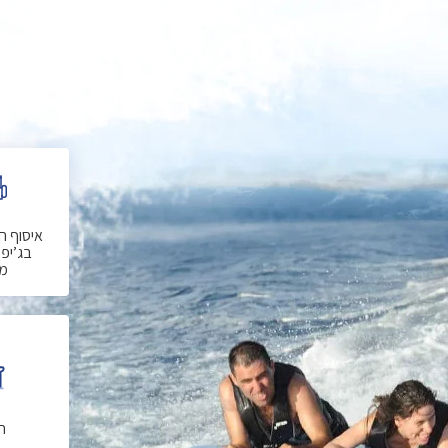
איסוף ח
בג’יפ 
מ
ח