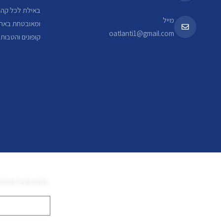
באילת לכל קהלי
מייל
ומאובטחת באתר
oatlanti1@gmail.com
קופונים והטבות
ותהנו מעידכונים