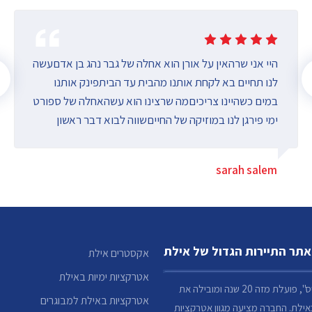
היי אני שרהאין על אורן הוא אחלה של גבר נהג בן אדםעשה
לנו תחיים בא לקחת אותנו מהבית עד הביתפינק אותנו
במים כשהיינו צריכיםמה שרצינו הוא עשהאחלה של ספורט
ימי פירגן לנו במוזיקה של החייםשווה לבוא דבר ראשון
שנכנסים לאילת לג’יפים שלו הוא שם את כולם במצב
רוחהמחיר פצצה למות!!!!
sarah salem
אתר התיירות הגדול של אילת
אקסטרים אילת
אטרקציות ימיות באילת
חברת "אטלנטיס", פועלת מזה 20 שנה ומובילה את
אטרקציות באילת למבוגרים
אילת. החברה מציעה מגוון אטרקציות