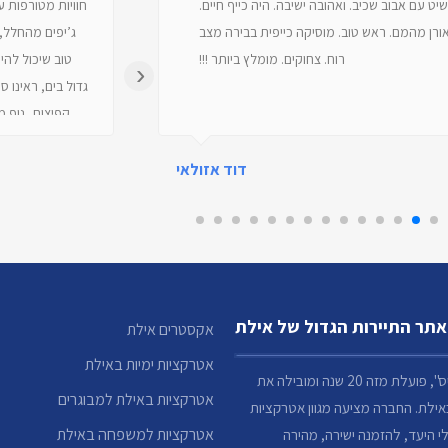
שיט עם אבוב שכיב. ואהובה ישיבה. היה כייף חיים.
ורן מהמם. ראש טוב. מוסיקה כייפית בבירה מצב
ג’יפים מהחלל, 
רוח. צחוקים. מומלץ ביותר !!!
טוב שיכול להיו
›
גדול בים, ראינו ס
קפיצות, נוף 
עליו הילדים 
עצמהבקיצור
דוד אזולאי
עממי.אורן
אתר התיירות הגדול של אילת
אקסטרים אילת
אטרקציות ימיות באילת
חברת "אטלנטיס", פועלת מזה 20 שנה ומובילה את
אטרקציות באילת למבוגרים
אילת. החברה מציעה מגוון אטרקציות
אטרקציות למשפחה באילת
 היעד, להזמנה ישירה, מהירה