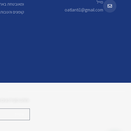
מייל
ומאובטחת באתר
oatlanti1@gmail.com
קופונים והטבות
ותהנו מעידכונים