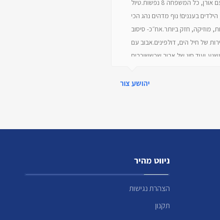
חוויות מטורפות עם אורן, כל המשפחה 8 נפשות.טיול
mmended!!!
הילדים בעננים! נוף מדהים נהג הכי
ת, מוזיקה, חזק ביותר.אח״כ- סיסוב
ירות של חיל הים, דולפינים.אבוב עם
משגע,ועוד סוג של אבוב שכששוכבים
הרגישו שהם ממריאים.וכמובן הסירה
 מומלץ מכל הלב, והמחיר בהחלט
יהושע צור
 תודה רבה, עשית לנו את החופשה.
ניווט מהיר
הצהרת נגישות
תקנון