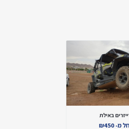
ייזרים באילת
טרקטורונים ב
ל מ-
450
₪
החל מ-
95