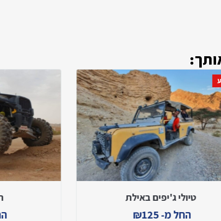
ותך:
טיולי ג'יפים באילת
ר
החל מ-
125
₪
הח