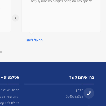
כל בוקר ב06:30 מחכה ללקוחות בסירהאלוף עולם
א
‹
הראל ליאני
צרו איתנו קשר
אטלנטיס – 
טלפון
0545585378
תחום התיירות ב
באילת לכל קהלי