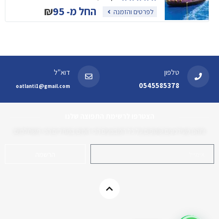
החל מ-
95
₪
לפרטים והזמנה
טלפון
דוא"ל
0545585378
oatlanti1@gmail.com
הצטרפו לרשימת התפוצה שלנו
ותהנו מעידכונים שוטפים על כל המבצעים הכי חמים במחירים הכי משתלמים
הרשמה