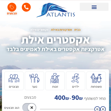
מבצעים
אטרקציות באילת
טיולי ג’יפים באילת
ספורט ימי באילת
רייזרים באילת
טרקטורונים באילת
בבית
אטרקציות באילת
אקסטרים אילת
אקסטרים אילת
אטרקציות אקסטרים באילת לאמיצים בלבד
משפחות
ילדים
זוגות
נוער
מבוגרים
400
90
מבצעים:
₪
-
₪
מחיר למשתתף:
הצג מבצעים